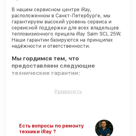
В нашем сервисном центре iRay,
расположенном в Санкт-Петербурге, мы
гарантируем высокий уровень сервиса и
сервисной поддержки для всех владельцев
тепловизионного прицела iRay Saim SCL 25W.
Наши гарантии базируются на принципах
надёжности и ответственности.
Мы гордимся тем, что
предоставляем следующие
технические гарантии:
Оригинальные детали
– гарантируем
Развернуть
использование фирменных запчастей для
сервиса.
Опытные мастера
– все работники
проходят обязательное обучение и
ежегодную аттестацию, что
Есть вопросы по ремонту
подтверждает их уровень мастерства.
техники iRay ?
Точное соблюдение сроков
–