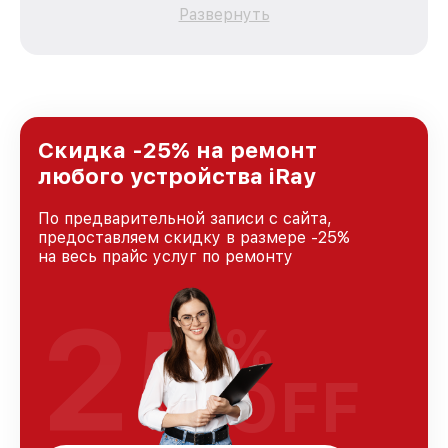
качественный и доступный ремонт для
Развернуть
каждого пользователя продукции iRay, вне
зависимости от сложности поломки. Мы
стремимся к тому, чтобы каждый клиент был
удовлетворен скоростью и качеством
предоставляемых услуг. Наша цель — стать
лучшим сервисным центром iRay в городе
Санкт-Петербурге, постоянно повышая
Скидка -25% на ремонт
уровень доверия и лояльности наших
любого устройства iRay
клиентов.
По предварительной записи с сайта,
предоставляем скидку в размере -25%
на весь прайс услуг по ремонту
25
%
OFF