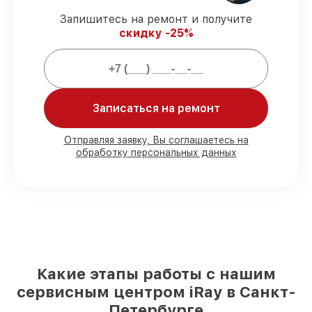
гарантируем завершение работ без
Запишитесь на ремонт и получите
задержек.
скидку -25%
Подтвержденная гарантия
–
предоставляем официальное
гарантийное сопровождение после
восстановления.
Записаться на ремонт
Мы гарантируем:
Отправляя заявку, Вы соглашаетесь на
обработку персональных данных
80%
работ в вашем присутствии
90%
комплектующих для
тепловизионных прицелов имеются в
наличии или доступны для быстрой
доставки
Оригинальные запчасти и
качественные реплики на ваш выбор
–
для любого бюджета
85%
работ за 1–2 часа, если мастер
Какие этапы работы с нашим
приступает к починке сразу
сервисным центром iRay в Санкт-
Петербурге